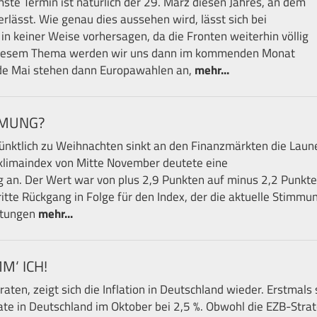
mste Termin ist natürlich der 29. März diesen Jahres, an dem
rlässt. Wie genau dies aussehen wird, lässt sich bei
in keiner Weise vorhersagen, da die Fronten weiterhin völlig
 Diesem Thema werden wir uns dann im kommenden Monat
de Mai stehen dann Europawahlen an,
mehr...
MMUNG?
ünktlich zu Weihnachten sinkt an den Finanzmärkten die Laun
sklimaindex von Mitte November deutete eine
an. Der Wert war von plus 2,9 Punkten auf minus 2,2 Punkte
ritte Rückgang in Folge für den Index, der die aktuelle Stimmu
rtungen
mehr...
M‘ ICH!
aten, zeigt sich die Inflation in Deutschland wieder. Erstmals 
rate in Deutschland im Oktober bei 2,5 %. Obwohl die EZB-Stra