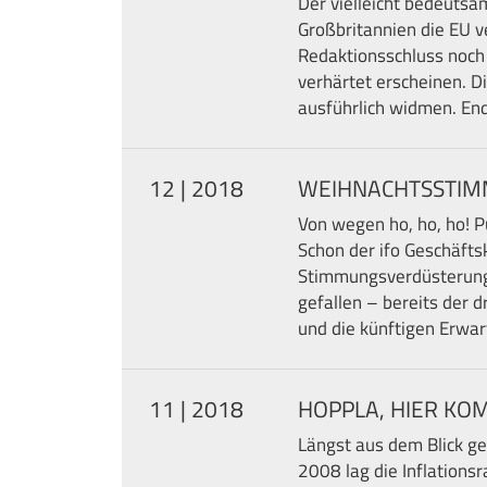
Der vielleicht bedeutsa
Großbritannien die EU ve
Redaktionsschluss noch 
verhärtet erscheinen.
ausführlich widmen. En
12 | 2018
WEIHNACHTSSTI
Von wegen ho, ho, ho! P
Schon der ifo Geschäft
Stimmungsverdüsterung 
gefallen – bereits der d
und die künftigen Erwa
11 | 2018
HOPPLA, HIER KOM
Längst aus dem Blick ger
2008 lag die Inflations