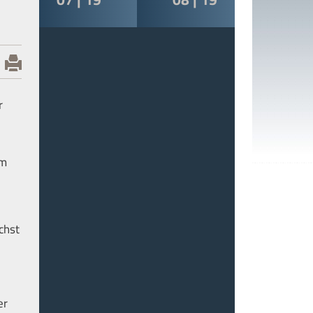
r
em
chst
er