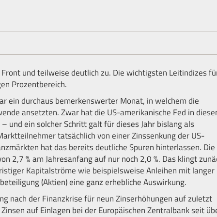
Front und teilweise deutlich zu. Die wichtigsten Leitindizes fü
gen Prozentbereich.
ar ein durchaus bemerkenswerter Monat, in welchem die
ende ansetzten. Zwar hat die US-amerikanische Fed in dies
 und ein solcher Schritt galt für dieses Jahr bislang als
arktteilnehmer tatsächlich von einer Zinssenkung der US-
nzmärkten hat das bereits deutliche Spuren hinterlassen. Die
 von 2,7 % am Jahresanfang auf nur noch 2,0 %. Das klingt zunä
fristiger Kapitalströme wie beispielsweise Anleihen mit langer
beteiligung (Aktien) eine ganz erhebliche Auswirkung.
ung nach der Finanzkrise für neun Zinserhöhungen auf zuletzt
Zinsen auf Einlagen bei der Europäischen Zentralbank seit üb