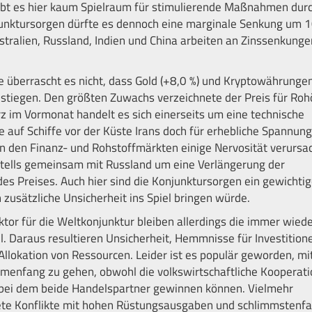
 gibt es hier kaum Spielraum für stimulierende Maßnahmen dur
unktursorgen dürfte es dennoch eine marginale Senkung um 
ralien, Russland, Indien und China arbeiten an Zinssenkunge
 überrascht es nicht, dass Gold (+8,0 %) und Kryptowährungen
 stiegen. Den größten Zuwachs verzeichnete der Preis für Roh
z im Vormonat handelt es sich einerseits um eine technische
 auf Schiffe vor der Küste Irans doch für erhebliche Spannun
an den Finanz- und Rohstoffmärkten einige Nervosität verursac
tells gemeinsam mit Russland um eine Verlängerung der
s Preises. Auch hier sind die Konjunktursorgen ein gewichtig
h zusätzliche Unsicherheit ins Spiel bringen würde.
tor für die Weltkonjunktur bleiben allerdings die immer wied
. Daraus resultieren Unsicherheit, Hemmnisse für Investition
Allokation von Ressourcen. Leider ist es populär geworden, mi
mmenfang zu gehen, obwohl die volkswirtschaftliche Kooperati
 bei dem beide Handelspartner gewinnen können. Vielmehr
nete Konflikte mit hohen Rüstungsausgaben und schlimmstenfa