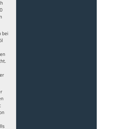
ch
10
n
 bei
öl
gen
ht.
er
er
en
t
on
lls