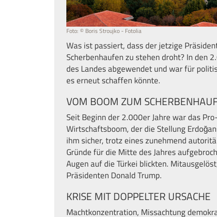
Foto: © Boris Stroujko - Fotolia
Was ist passiert, dass der jetzige Präside
Scherbenhaufen zu stehen droht? In den 2
des Landes abgewendet und war für politisc
es erneut schaffen könnte.
VOM BOOM ZUM SCHERBENHAU
Seit Beginn der 2.000er Jahre war das Pr
Wirtschaftsboom, der die Stellung Erdoğa
ihm sicher, trotz eines zunehmend autoritä
Gründe für die Mitte des Jahres aufgebro
Augen auf die Türkei blickten. Mitausgelös
Präsidenten Donald Trump.
KRISE MIT DOPPELTER URSACHE
Machtkonzentration, Missachtung demokra