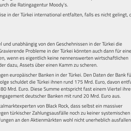
urch die Ratingagentur Moody’s.
in der Türkei international entfalten, falls es nicht gelingt, 
el und unabhängig von den Geschehnissen in der Türkei die
Gravierende Probleme in der Türkei könnten auch dann für ein
n, wenn es eigentlich keine nennenswerten wirtschaftlichen
ider dazu, Assets über einen Kamm zu scheren.
ngen europäischer Banken in der Türkei. Den Daten der Bank fü
folge schuldet die Türkei ihnen rund 175 Mrd. Euro, davon entf
 80 Mrd. Euro. Diese Summe entspricht fast einem Viertel ihre
s Engagement deutscher Banken mit rund 20 Mrd. Euro aus.
italmarktexperten von Black Rock, dass selbst ein massiver
gen türkischer Zahlungsausfälle noch zu keiner systemischen
fungen an den Aktienmärkten wohl nicht unerheblich ausfallen