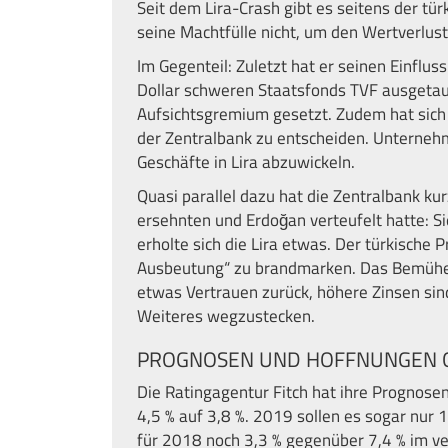
Seit dem Lira-Crash gibt es seitens der tür
seine Machtfülle nicht, um den Wertverlu
Im Gegenteil: Zuletzt hat er seinen Einfl
Dollar schweren Staatsfonds TVF ausgetau
Aufsichtsgremium gesetzt. Zudem hat sich
der Zentralbank zu entscheiden. Unterneh
Geschäfte in Lira abzuwickeln.
Quasi parallel dazu hat die Zentralbank ku
ersehnten und Erdoğan verteufelt hatte: S
erholte sich die Lira etwas. Der türkische 
Ausbeutung“ zu brandmarken. Das Bemühe
etwas Vertrauen zurück, höhere Zinsen sin
Weiteres wegzustecken.
PROGNOSEN UND HOFFNUNGEN 
Die Ratingagentur Fitch hat ihre Prognosen
4,5 % auf 3,8 %. 2019 sollen es sogar nur 
für 2018 noch 3,3 % gegenüber 7,4 % im ve