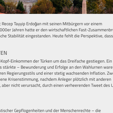
nt Recep Tayyip Erdoğan mit seinen Mitbürgern vor einem
.000er Jahren hatte er den wirtschaftlichen Fast-Zusammenbr
he Stabilität eingestanden. Heute fehlt die Perspektive, dass
FEN
o-Kopf-Einkommen der Türken um das Dreifache gestiegen. Ein
ns stärkte – Bewunderung und Erfolge an den Wahlurnen war
ren Regierungsstils und einer stetig wachsenden Inflation. Zw
chene Krisenstimmung, nachdem Anleger plötzlich mit anderen
t, aber nicht verursacht, durch einen verheerenden Tweet des 
tischer Gepflogenheiten und der Menschenrechte – die