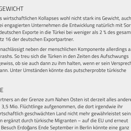
GEWICHT
s wirtschaftlichen Kollapses wohl nicht stark ins Gewicht, auc
ei engagierten Unternehmen die Entwicklung natürlich mit So
r deutschen Exporte in die Türkei bei weniger als 2 % des gesa
atz 16 der deutschen Exportpartner.
ernachlässigt neben der menschlichen Komponente allerdings 
 Crashs. So treu sich die Türken in den Zeiten des Aufschwungs
ngewiss, ob sie auch dann zu ihm halten, wenn er sein Verspre
 kann. Unter Umständen könnte das putscherprobte türkische
SE
rtners an der Grenze zum Nahen Osten ist derzeit alles ander
 3,5 Mio. Flüchtlinge aufgenommen, die dort irgendwie ihr
rtschaftlich geschwächten Land nicht mehr gewährleistet sein
 ergänzt durch türkische Migranten – auf die EU und erneut
Besuch Erdoğans Ende September in Berlin könnte eine ganz