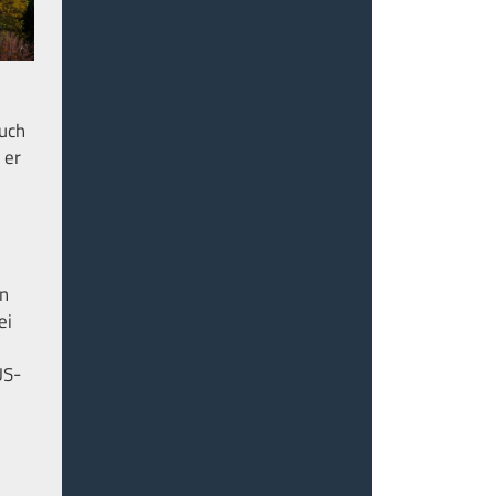
uch
 er
en
ei
US-