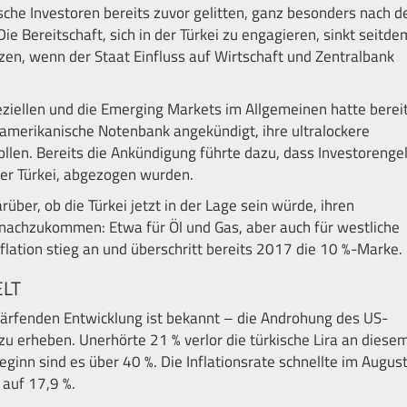
ische Investoren bereits zuvor gelitten, ganz besonders nach 
 Bereitschaft, sich in der Türkei zu engagieren, sinkt seitde
tzen, wenn der Staat Einfluss auf Wirtschaft und Zentralbank
eziellen und die Emerging Markets im Allgemeinen hatte berei
amerikanische Notenbank angekündigt, ihre ultralockere
wollen. Bereits die Ankündigung führte dazu, dass Investorenge
der Türkei, abgezogen wurden.
ber, ob die Türkei jetzt in der Lage sein würde, ihren
 nachzukommen: Etwa für Öl und Gas, aber auch für westliche
nflation stieg an und überschritt bereits 2017 die 10 %-Marke.
LT
chärfenden Entwicklung ist bekannt – die Androhung des US-
 zu erheben. Unerhörte 21 % verlor die türkische Lira an diese
ginn sind es über 40 %. Die Inflationsrate schnellte im Augus
auf 17,9 %.