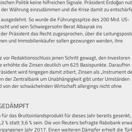
kischen Politik keine hilfreichen Signale. Präsident Erdoğan nut
st der Währung einzudämmen und die Krise damit zu entschärf
uss ausgedehnt. So wurde die Führungsspitze des 200 Mrd. US-
scht und sein Schwiegersohn Berat Albayrak ins
 der Präsident das Recht zugesprochen, über die Leitungspost
men und Immobilienkäufer sollen gezwungen werden, ihre
rz vor Redaktionsschluss jenen Schritt gewagt, den Investoren
ie erhöhte die Zinsen deutlich um 625 Basispunkte. Daraufhin
Präsident wird hingegen damit zitiert, Zinsen als „Instrument d
n der Zentralbank um Unabhängigkeit gibt unter Umständen
d von der schwächelnden Wirtschaft allergings nicht ohne
GEDÄMPFT
 für das Bruttoinlandsprodukt für dieses Jahr bereits gesenkt,
1,2 % statt 3,6 % sein. Die von Reuters befragte Rabobank erwa
rgangenen Jahr 2017. Einen weiteren Dämpfer erhielt die Tür