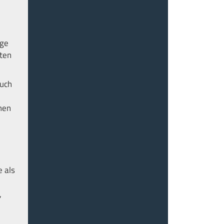
h
rge
mten
auch
chen
e als
,