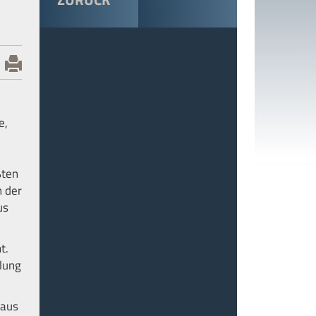
e,
ßten
n der
us
t.
lung
 aus